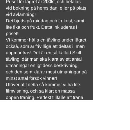
Priset för lägret är
200k
r, och betalas
vid bokning på hemsidan, eller på plats
vid avlämning!
Det bjuds på middag och frukost, samt
lite fika och frukt. Detta inkluderas i
priset!
Vi kommer hålla en tävling under lägret
också, som är frivilliga att deltas i, men
uppmuntras! Det är en så kallad Skill
tävling, där man ska klara av ett antal
utmaningar enligt dess beskrivning,
och den som klarar mest utmaningar på
minst antal försök vinner!
Utöver allt detta så kommer vi ha lite
filmvisning, och så klart en massa
öppen träning. Perfekt tillfälle att träna
på gamla och nya rörelser, samt träna
med gamla och nya kompisar!