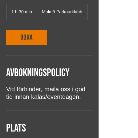
1 h 30 min
1
Malmö Parkourklubb
3
0
m
i
Boka
n
Avbokningspolicy
Vid förhinder, maila oss i god
tid innan kalas/eventdagen.
Plats